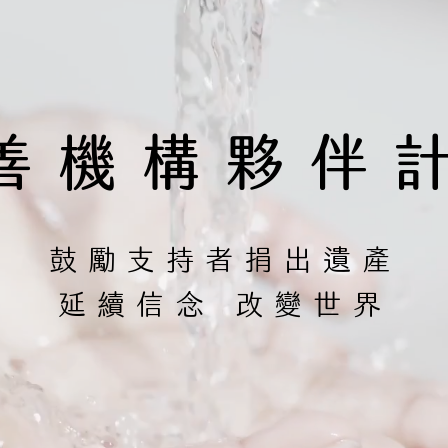
善機構夥伴
鼓勵支持者捐出遺產
延續信念 改變世界