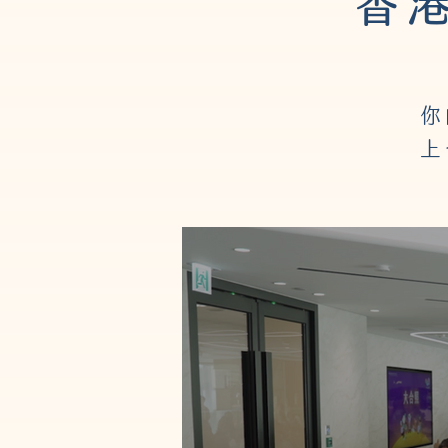
香
你
上