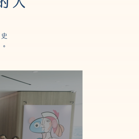
的人
歷史
代。