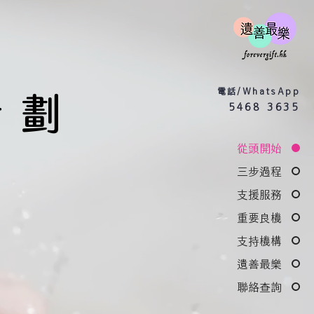
計劃
電話/WhatsApp
5468 3635
從頭開始
三步過程
支援服務
重要良機
支持機構
遺善最樂
聯絡查詢