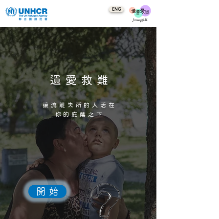
ENG
遺愛救難
讓流離失所的人活在
你的庇蔭之下
開 始