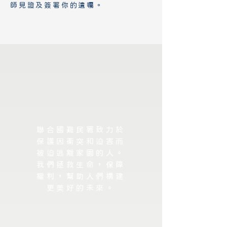
師見證及簽署你的遺囑。
聯合國難民署致力於
保護因衝突和迫害而
被迫逃離家園的人。
我們拯救生命，保障
權利，幫助人們構建
更美好的未來。