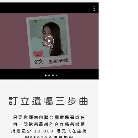
訂立遺
三
曲
囑
步
只要你願意向聯合國難民署或任
何一間遺善最樂的合作慈善機構
捐贈最少 10,000 港元（在生捐
贈$5000及遺產捐贈