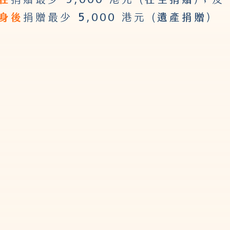
身後
,000
遺產捐贈
捐贈最少
5
港元 (
)
$5,00
$10,000