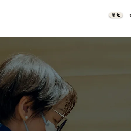
開 始
捐贈一點遺產