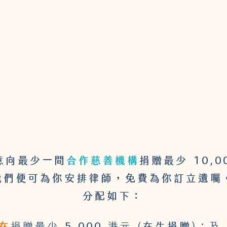
訂立遺
三
曲
囑
步
意向最少一間
合作慈善機構
捐贈最少 10,0
我們便可為你安排律師，免費為你訂立遺囑
分配如下：
在
5,000
在生捐贈
捐贈最少
港元 (
)；及