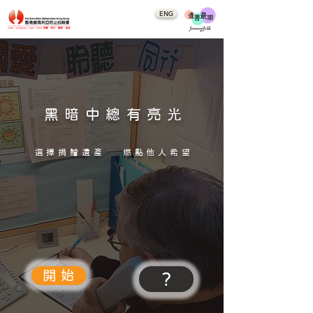
ENG
黑暗中總有亮光
選擇捐贈遺產 燃點他人希望
開 始
?