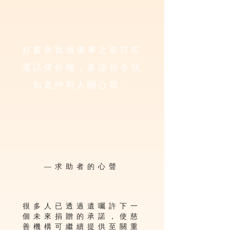
好慶幸我做傻事之前打咗
電話俾你哋，多謝你令我
知道仲有人關心我。
—求助者的心聲
很多人已透過遺囑許下一
個未來捐贈的承諾，使慈
善機構可繼續提供至關重