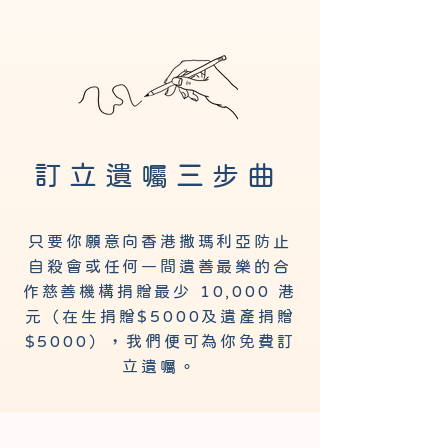
訂立遺
三
曲
囑
步
只要你願意向香港撒瑪利亞防止
自殺會或任何一間遺善最樂的合
作慈善機構捐贈最少 10,000 港
元（在生捐贈$5000及遺產捐贈
$5000），我們便可為你免費訂
立遺囑​​。