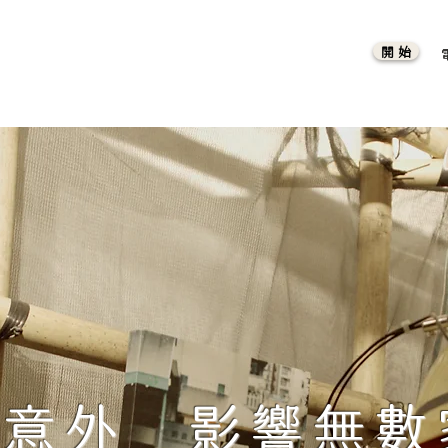
開 始
業意外 影響無數