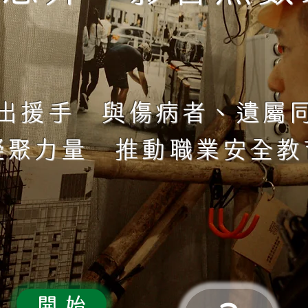
出援手 與傷病者、遺屬
凝聚力量 推動職業安全教
開 始