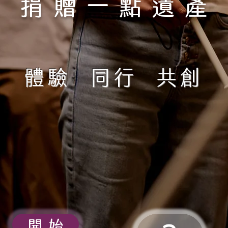
捐贈一點遺產
體驗 同行 共創
開 始