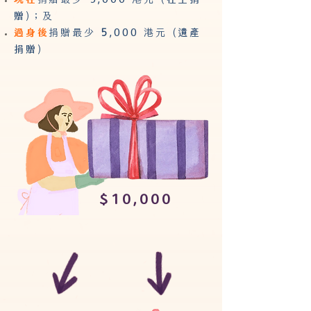
贈
)；及
過身後
捐贈最少
5
,000
港元 (
遺產
捐贈
)
$10,000