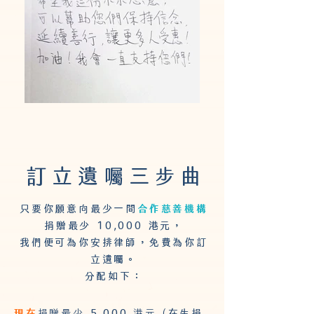
訂立遺
三
曲
囑
步
只要你願意向最少一間
合作慈善機構
捐贈最少 10,000 港元，
我們便可為你安排律師，免費為你訂
立遺囑。
分配如下：
現在
捐贈最少
5,000
港元 (
在生捐