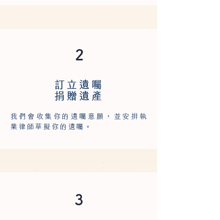
2
訂立遺囑
捐贈遺產
我們會收集你的遺囑意願，並安排執
業律師草擬你的遺囑。
3