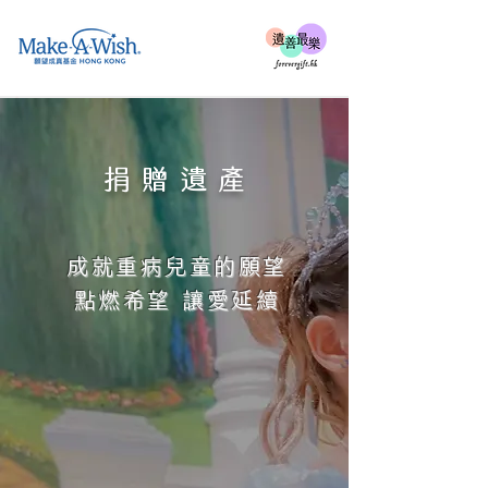
捐贈遺產
成就重病兒童的願望
點燃希望 讓愛延續