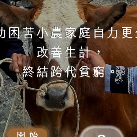
助困苦小農家庭自力更
改善生計，
終結跨代貧窮。
開 始