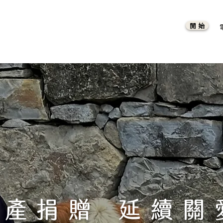
開 始
遺產捐贈 延續關