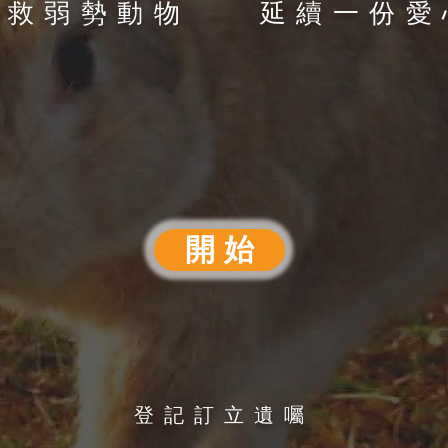
拯救弱勢動物 延續一份愛
開 始
登記訂立遺囑