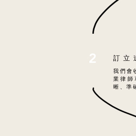
2
訂立
我們會
業律師
晰、準