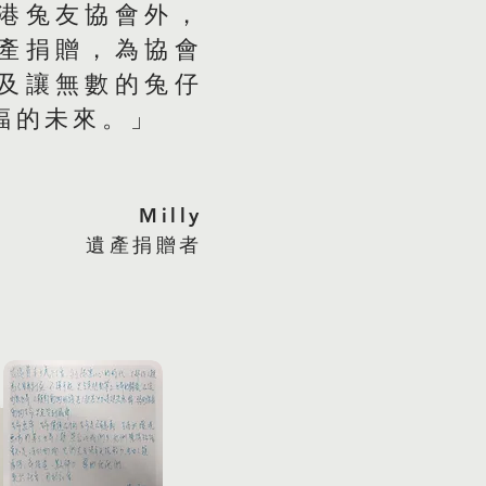
港兔友協會外，
產捐贈，為協會
及讓無數的兔仔
福的未來。」
Milly
遺產捐贈者