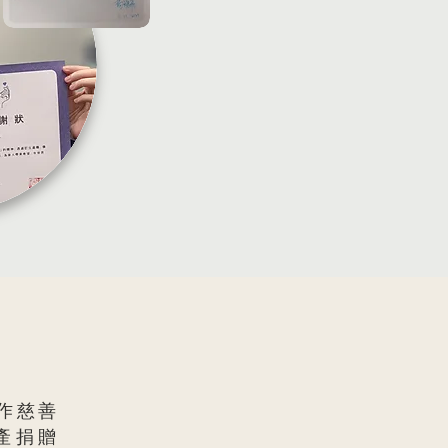
作慈善
遺產捐贈