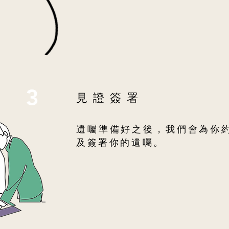
3
見證簽署
遺囑準備好之後，我們會為你
及簽署你的遺囑。