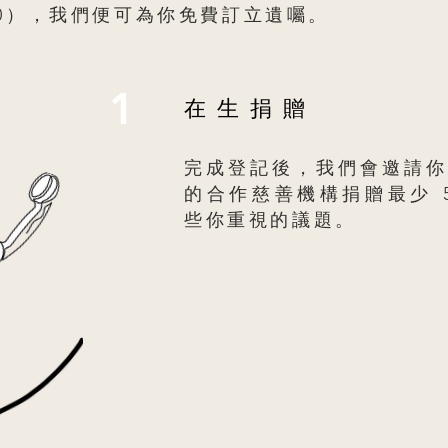
00），我們便可為你免費訂立遺囑​​。
1
在生捐贈
完成登記後，我們會邀請你
的合作慈善機構捐贈最少 5
些你重視的議題。