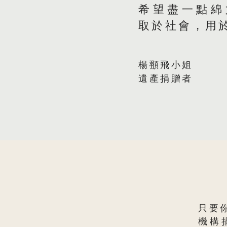
希望盡一點綿
取於社會，用
楊頨飛小姐
遺產捐贈者
只要
機構捐