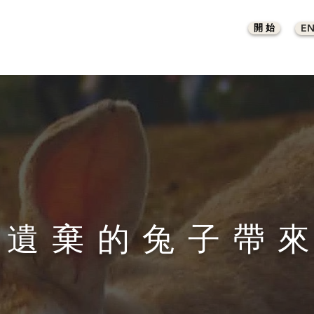
E
開 始
被遺棄的兔子帶