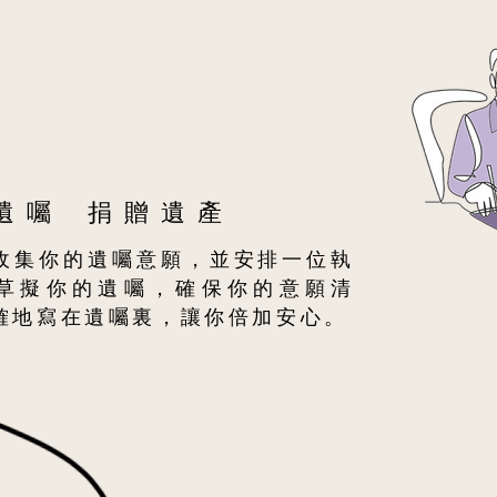
遺囑 捐贈遺產
收集你的遺囑意願，並安排一位執
草擬你的遺囑，確保你的意願清
確地寫在遺囑裏，讓你倍加安心。