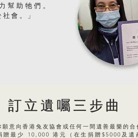
力幫助牠們。
於社會。」
訂立遺囑三步曲
你願意向香港兔友協會或任何一間遺善最樂的合
贈最少 10,000 港元（在生捐贈$5000及