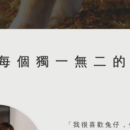
每個
獨一無二
「我很喜歡兔仔，