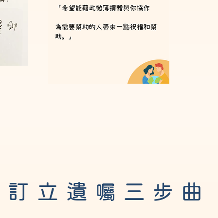
訂立遺
三
曲
囑
步