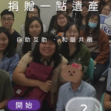
捐贈一點遺產
自助互助 · 和諧共融
開 始
?