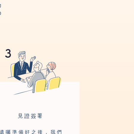
的
0
3
見證簽署
遺囑準備好之後，我們